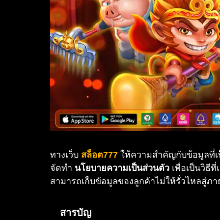
ทางเว็บ
สล็อต777
ให้ความสำคัญกับข้อมูลที่เป
จัดทำ
นโยบายความเป็นส่วนตัว
เพื่อเป็นวิธ
สามารถเก็บข้อมูลของลูกค้าไม่ให้รั่วไหลสู
สารบัญ