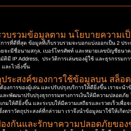
รวบรวมข้อมูลตาม นโยบายความเป็
ริการที่ดีที่สุด ข้อมูลที่เก็บรวบรวมจะบอกแบ่งออกเป็น 2 ประ
ยจะมีชื่อนามสกุล, เบอร์โทรศัพท์ และหมายเลขบัญชีธนาค
นมัติมี IP Address, ประวัติการเล่นของผู้ใช้ และธุรกรรมก
และไวยิ่งขึ้น
ถุประสงค์ของการใช้ข้อมูลบน สล็อ
้องการของผู้เล่น และปรับปรุงบริการให้ดียิ่งขึ้น เราจะนำข
น และพัฒนาปรับปรุงธุรกรรมทางการเงินให้มีความปลอดภัย 
ให้ดียิ่งขึ้น และระบบให้มีความเสถียรและรวดเร็วเพื่อจะสร้าง
ซึ่งตราวัตถุประสงค์ที่กล่าวมา เราจึงนำข้อมูลมาใช้ให้เกิด
้องกันและรักษาความปลอดภัยของข