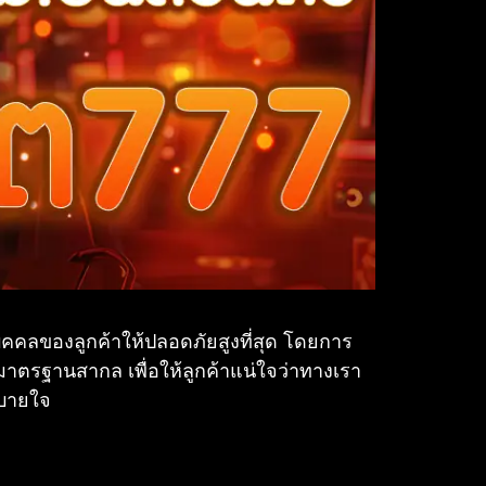
นบุคคลของลูกค้าให้ปลอดภัยสูงที่สุด โดยการ
กมาตรฐานสากล เพื่อให้ลูกค้าแน่ใจว่าทางเรา
สบายใจ