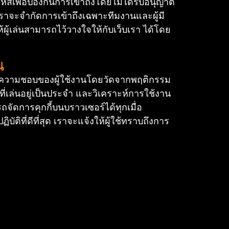
เพื่อป้องกันการเข้าถึงโดยไม่ได้รับอนุญาต
ยเราจะจำกัดการเข้าถึงเฉพาะทีมงานและผู้มี
ห้ผู้เล่นสามารถไว้วางใจให้กับเว็บเรา ได้โดย
น
 และความชอบของผู้ใช้งานโดยวัดจากพฤติกรรม
ที่เล่นอยู่เป็นประจำ และวิเคราะห์การใช้งาน
ารถจัดการคุกกี้บนบราวเซอร์ได้ทุกเมื่อ
ิที่ดีที่สุด เราจะแจ้งให้ผู้ใช้ทราบถึงการ