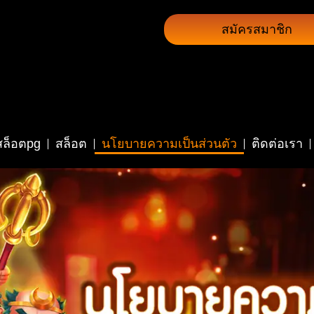
สมัครสมาชิก
สล็อตpg
สล็อต
นโยบายความเป็นส่วนตัว
ติดต่อเรา