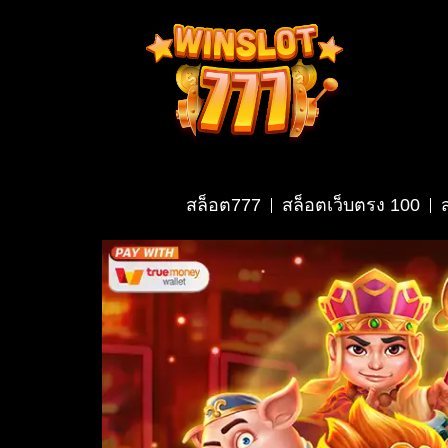
สล็อต777
สล็อตเว็บตรง 100