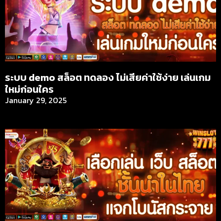
ระบบ demo สล็อต ทดลอง ไม่เสียค่าใช้ง่าย เล่นเกม
ใหม่ก่อนใคร
January 29, 2025