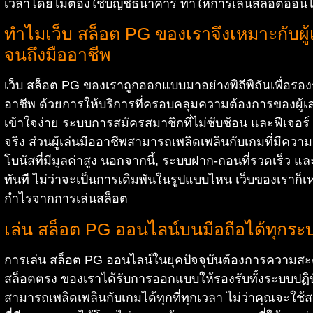
เวลาโดยไม่ต้องใช้บัญชีธนาคาร ทำให้การเล่นสล็อตออนไล
ทำไมเว็บ สล็อต PG ของเราจึงเหมาะกับผู้เล
จนถึงมืออาชีพ
เว็บ สล็อต PG ของเราถูกออกแบบมาอย่างพิถีพิถันเพื่อรองรับผู
อาชีพ ด้วยการให้บริการที่ครอบคลุมความต้องการของผู้เล
เข้าใจง่าย ระบบการสมัครสมาชิกที่ไม่ซับซ้อน และฟีเจอร์
จริง ส่วนผู้เล่นมืออาชีพสามารถเพลิดเพลินกับเกมที่มีความ
โบนัสที่มีมูลค่าสูง นอกจากนี้, ระบบฝาก-ถอนที่รวดเร็
ทันที ไม่ว่าจะเป็นการเดิมพันในรูปแบบไหน เว็บของเราก
กำไรจากการเล่นสล็อต
เล่น สล็อต PG ออนไลน์บนมือถือได้ทุกระบ
การเล่น สล็อต PG ออนไลน์ในยุคปัจจุบันต้องการความสะด
สล็อตตรง ของเราได้รับการออกแบบให้รองรับทั้งระบบปฏิบั
สามารถเพลิดเพลินกับเกมได้ทุกที่ทุกเวลา ไม่ว่าคุณจะใช