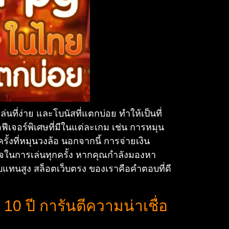
นที่ง่าย และโบนัสที่แตกบ่อย ทำให้เป็นที่
เจอร์พิเศษที่มีในแต่ละเกม เช่น การหมุน
ครั้งที่หมุนวงล้อ นอกจากนี้ การจ่ายเงิน
ใจในการเล่นทุกครั้ง หากคุณกำลังมองหา
ทนสูง สล็อตเว็บตรง ของเราคือคำตอบที่ดี
า 10 ปี การันตีความน่าเชื่อ