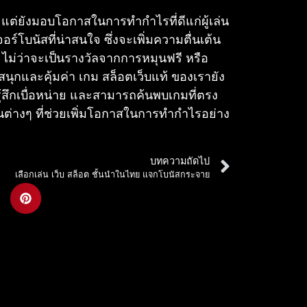
 แต่ยังมอบโอกาสในการทำกำไรที่ดีแก่ผู้เล่น
บนัสที่น่าสนใจ ซึ่งจะเพิ่มความตื่นเต้น
ไม่ว่าจะเป็นรางวัลจากการหมุนฟรี หรือ
้งสนุกและคุ้มค่า เกม สล็อตเว็บแท้ ของเรายัง
ม่รู้สึกเบื่อหน่าย และสามารถค้นพบเกมที่ตรง
ต่างๆ ที่ช่วยเพิ่มโอกาสในการทำกำไรอย่าง
บทความถัดไป
เลือกเล่น เว็บ สล็อต ชั้นนำในไทย แจกโบนัสกระจาย