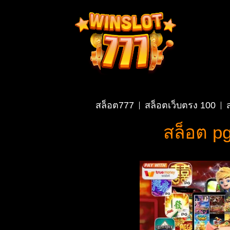
สล็อต777
สล็อตเว็บตรง 100
สล็อต p