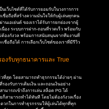
 เป็นเว็บไซต์ที่ได้รับการยอมรับในวงการการ
อถือที่สร้างความมั่นใจให้กับผู้เล่นทุกคน
่ผ่านเอเย่นต์ ของเราได้รับการยกย่องจากผู้
่อเนื่อง ระบบการฝาก-ถอนที่รวดเร็ว พร้อมกับ
ม่ต้องกังวล พร้อมการสนับสนุนจากทีมงานที่
่อถือได้ การเลือกเว็บไซต์ของเราที่มีรีวิว
 รองรับทุกธนาคารและ True
ที่สุด โดยสามารถทำธุรกรรมได้ง่ายๆ ผ่าน
ที่รองรับการเติมเงิน และถอนเงินอย่าง
ล่นสามารถเข้าถึงการเล่น สล็อต PG ได้
ยก็สามารถทำได้ทันที โดยไม่ต้องกังวลเรื่อง
ะดวกในการทำธุรกรรมให้ผู้เล่นได้ทุกที่ทุก